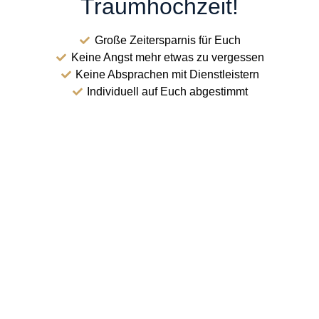
Traumhochzeit!
Große Zeitersparnis für Euch
Keine Angst mehr etwas zu vergessen
Keine Absprachen mit Dienstleistern
Individuell auf Euch abgestimmt
Jetzt gilt es, den perfekten Moment zu kreieren. Ihr
wollt an euren großen Tag nichts dem Zufall
überlassen, unbeschwert genießen und feiern, ein
einzigartiges Hochzeitskonzept
, das euch beide
widerspiegelt? Jetzt Anfragen!